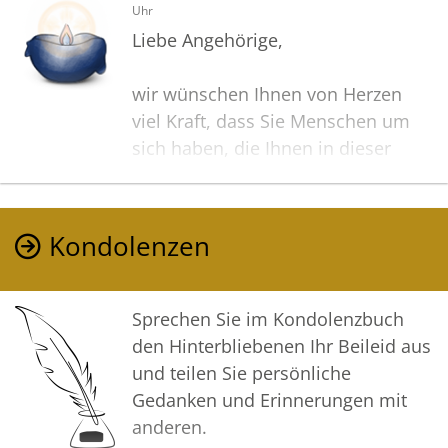
Uhr
Liebe Angehörige,
wir wünschen Ihnen von Herzen
viel Kraft, dass Sie Menschen um
sich haben, die Ihnen in dieser
schweren Zeit beistehen und Halt
geben.
Zusätzlich können Sie auf dieser
Kondolenzen
Gedenkseite Erinnerungen teilen
und so das Andenken gemeinsam
wachhalten.
Sprechen Sie im Kondolenzbuch
den Hinterbliebenen Ihr Beileid aus
In tiefer Verbundenheit
und teilen Sie persönliche
Gedanken und Erinnerungen mit
Ihre Voss Bestattungen
anderen.