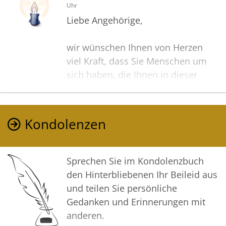
Uhr
Liebe Angehörige,
wir wünschen Ihnen von Herzen
viel Kraft, dass Sie Menschen um
sich haben, die Ihnen in dieser
schweren Zeit beistehen und Halt
geben.
Zusätzlich können Sie auf dieser
Kondolenzen
Gedenkseite Erinnerungen teilen
und so das Andenken gemeinsam
wachhalten.
Sprechen Sie im Kondolenzbuch
den Hinterbliebenen Ihr Beileid aus
In tiefer Verbundenheit
und teilen Sie persönliche
Gedanken und Erinnerungen mit
Ihre Voss Bestattungen
anderen.