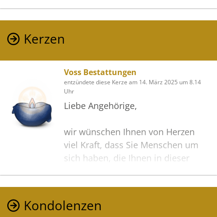
Kerzen
Voss Bestattungen
entzündete diese Kerze am 14. März 2025 um 8.14
Uhr
Liebe Angehörige,
wir wünschen Ihnen von Herzen
viel Kraft, dass Sie Menschen um
sich haben, die Ihnen in dieser
schweren Zeit beistehen und Halt
geben.
Zusätzlich können Sie auf dieser
Kondolenzen
Gedenkseite Erinnerungen teilen