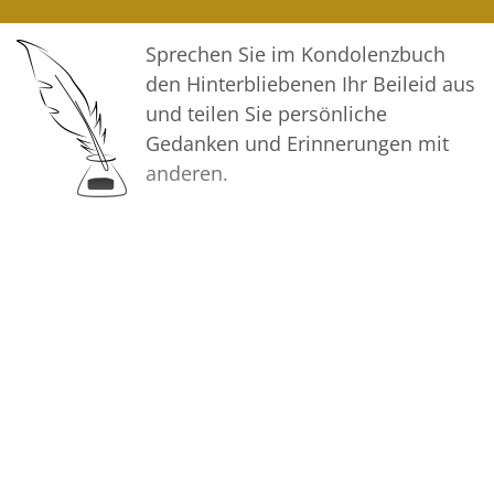
und so das Andenken gemeinsam
wachhalten.
Sprechen Sie im Kondolenzbuch
den Hinterbliebenen Ihr Beileid aus
In tiefer Verbundenheit
und teilen Sie persönliche
Gedanken und Erinnerungen mit
Ihre Voss Bestattungen
anderen.
Bilder
Erstellen Sie mit Familie, Freunden
und Bekannten ein gemeinsames
Erinnerungsalbum mit Fotos des