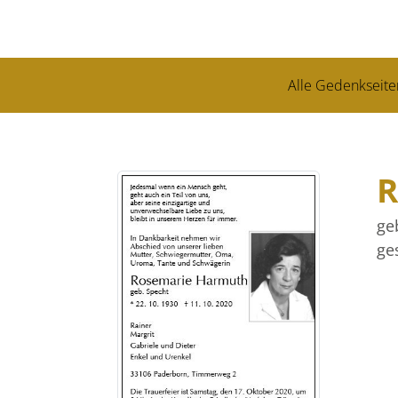
Alle Gedenkseite
R
ge
ge