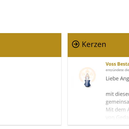
Kerzen
Voss Best
entzündete di
Liebe Ang
mit diese
gemeinsa
Mit dem A
von Geda
können V