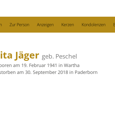
n
Zur Person
Anzeigen
Kerzen
Kondolenzen
B
ita Jäger
geb. Peschel
boren am 19. Februar 1941
in Wartha
storben am 30. September 2018
in Paderborn