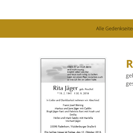
Alle Gedenkseite
R
ge
ge