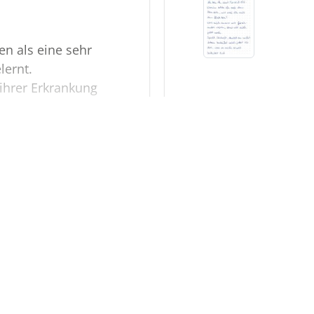
en als eine sehr
lernt.
z ihrer Erkrankung
ptimistisch durchs
 weitere 6 Kondolenzen…
frohe- aber ebenso auch
 wünschen wir Ihnen
born
r