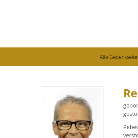
Alle Gedenkseite
Re
gebor
gesto
Rebec
verst