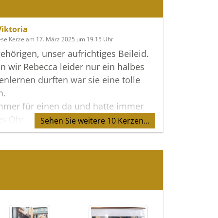
Viktoria
ese Kerze am 17. März 2025 um 19.15 Uhr
ehörigen, unser aufrichtiges Beileid.
 wir Rebecca leider nur ein halbes
enlernen durften war sie eine tolle
n.
mmer für einen da und hatte immer
es Ohr.
Sehen Sie weitere 10 Kerzen…
froh dass wir so eine tolle Seele
rnen durften und werden Sie
n.
t Rebecca du wirst fehlen.
ika