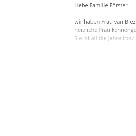
Liebe Familie Förster,
wir haben Frau van Biez
herzliche Frau kennenge
Sie ist all die Jahre trot
kämpferisch und doch o
Sehen Sie
Leben gegangen.
Ihr Lachen, ihre lebens
direkte -Art werden uns
Termine
In Erinnerung bleiben.
Für die kommende Zeit
viel Kraft.
Der letzte Termin
Urnenbeisetzung, Westfriedhof Pader
Montag, 17. März 2025
12.15 Uh