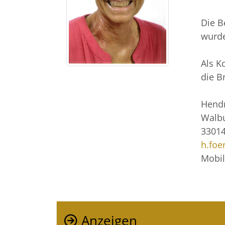
Die B
wurde
Als K
die B
Hendr
Walbu
33014
h.foe
Mobil
Anzeigen