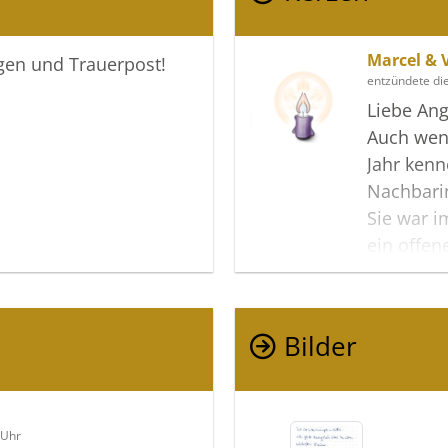
Marcel & 
igen und Trauerpost!
entzündete di
Liebe Ang
Auch wenn
Jahr kenn
Nachbari
Sie war i
ein offen
Wir sind 
kennenle
vermisse
Bilder
Mach’s gu
Marcel&V
 Uhr