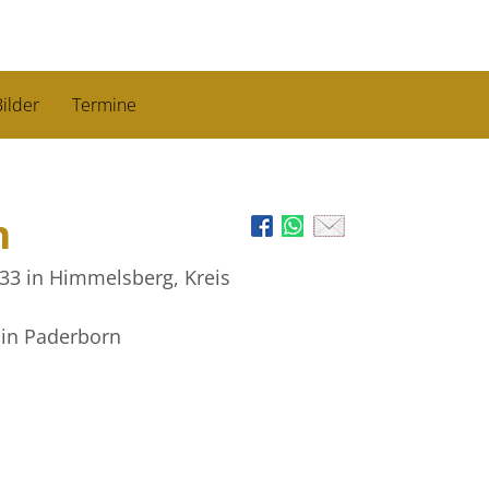
ilder
Termine
n
933
in Himmelsberg, Kreis
in Paderborn