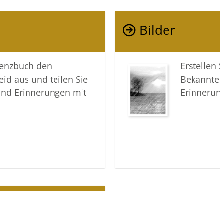
Möge dies
Erinneru
Bilder
gemeinsa
In aufric
lenzbuch den
Erstellen
eid aus und teilen Sie
Bekannte
Ihre Voss
und Erinnerungen mit
Erinneru