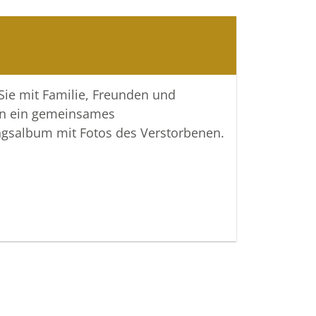
e Gedenkseite Ihnen helfen,
ngen zu teilen und so das Andenken
m wachzuhalten.
htiger Verbundenheit
 Sie mit Familie, Freunden und
n ein gemeinsames
 Bestattungen
ngsalbum mit Fotos des Verstorbenen.