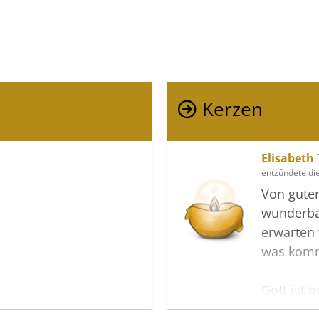
Kerzen
Elisabeth
entzündete di
Von gute
wunderba
erwarten 
was kom
Gott ist 
und am M