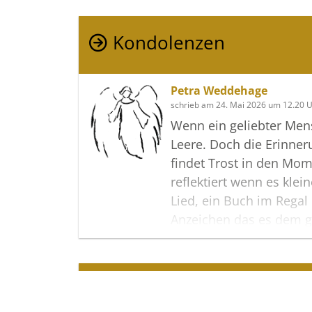
Kondolenzen
Petra Weddehage
schrieb am 24. Mai 2026 um 12.20 
Wenn ein geliebter Mens
Leere. Doch die Erinne
findet Trost in den Mo
reflektiert wenn es klei
Lied, ein Buch im Regal
Anzeichen das es dem 
Jenseits gut geht.
Im Namen der Familien
Termine
Ross geb. Jolmes und Fa