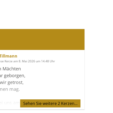
 Tillmann
ese Kerze am 8. Mai 2026 um 14.48 Uhr
n Mächten
r geborgen,
wir getrost,
men mag.
bei uns am Abend
Sehen Sie weitere 2 Kerzen…
orgen,