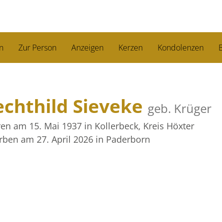
n
Zur Person
Anzeigen
Kerzen
Kondolenzen
B
chthild Sieveke
geb. Krüger
en am 15. Mai 1937
in Kollerbeck, Kreis Höxter
rben am 27. April 2026
in Paderborn