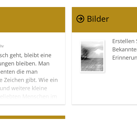
und ganz
an jedem
Bilder
Dietrich 
Erstellen
Uhr
Bekannte
ch geht, bleibt eine
Erinneru
rungen bleiben. Man
menten die man
ne Zeichen gibt. Wie ein
 und weitere kleine
geliebten Menschen im
 Weddehage, Jenny
milie Lukei möchte ich