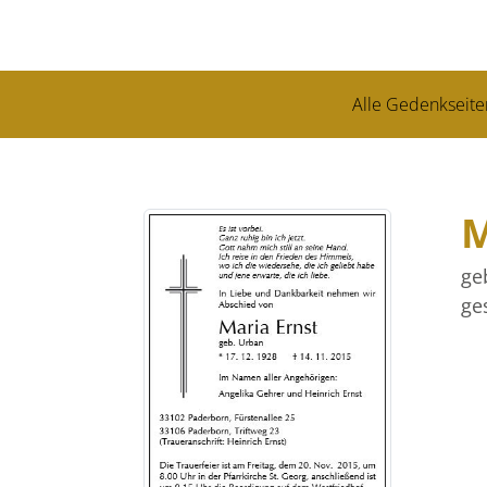
Alle Gedenkseite
M
ge
ge