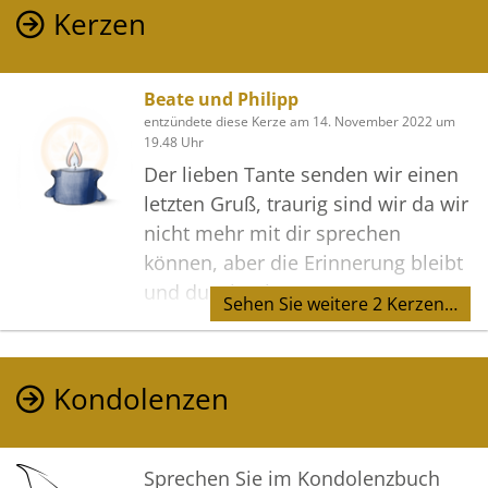
Kerzen
Beate und Philipp
entzündete diese Kerze am 14. November 2022 um
19.48 Uhr
Der lieben Tante senden wir einen
letzten Gruß, traurig sind wir da wir
nicht mehr mit dir sprechen
können, aber die Erinnerung bleibt
und du wirst in unserem Herzen
Sehen Sie weitere 2 Kerzen…
bleiben.
Kondolenzen
Sprechen Sie im Kondolenzbuch