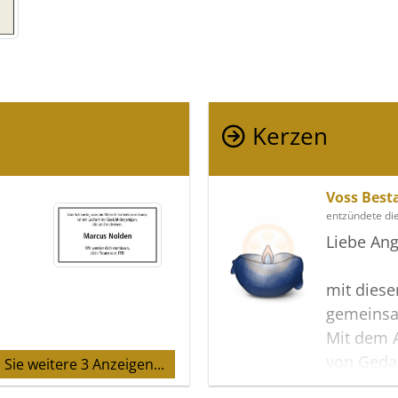
Kerzen
Voss Best
entzündete di
Liebe Ang
mit diese
gemeinsa
Mit dem A
von Geda
Sie weitere 3 Anzeigen...
können V