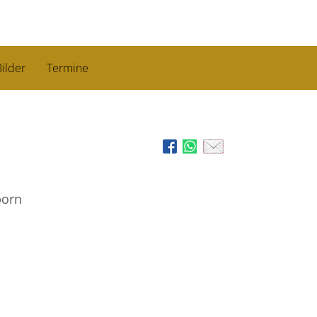
ilder
Termine
born