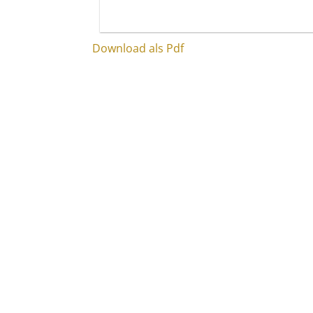
Download als Pdf
Voss Bestattungen
Kisau 17 – 23
33098
Paderborn
Tel.
05251 - 10 59 0