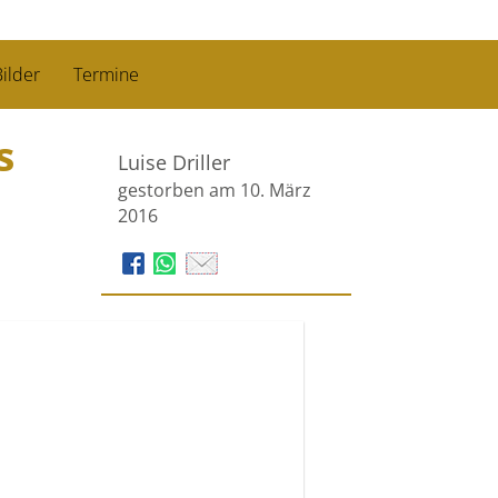
ilder
Termine
s
Luise Driller
gestorben am 10. März
2016