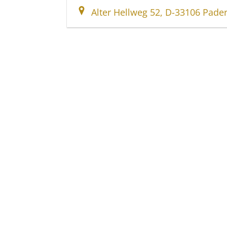
Alter Hellweg 52, D-33106 Pade
Voss Bestattungen
Kisau 17 – 23
33098
Paderborn
Tel.
05251 - 10 59 0
Fax
05251-10 59 50