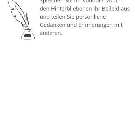
Sprechen Sie im Kondolenzbuch
den Hinterbliebenen Ihr Beileid aus
In aufrichtiger Verbundenheit
und teilen Sie persönliche
Gedanken und Erinnerungen mit
Ihre Voss Bestattungen
anderen.
Bilder
Erstellen Sie mit Familie, Freunden
und Bekannten ein gemeinsames
Erinnerungsalbum mit Fotos des
Verstorbenen.