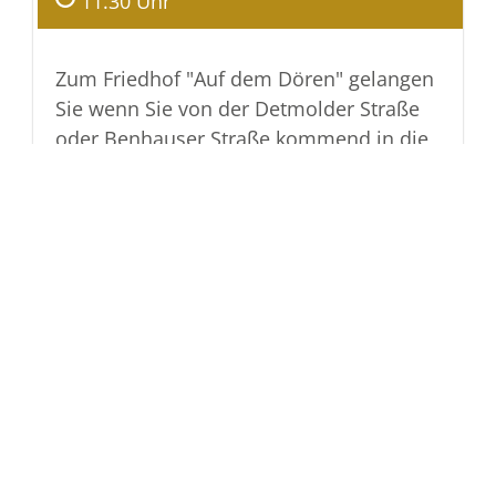
11.30 Uhr
Zum Friedhof "Auf dem Dören" gelangen
Sie wenn Sie von der Detmolder Straße
oder Benhauser Straße kommend in die
Steubenstraße einbiegen. Dort fahren Sie
am Großmarkt "SB" in die Straße "Im
Dörener Feld" und überqueren den
"George-Marshall-Ring". Links ist ein
großer Parkplatz - rechts ist der
Haupteingang zum Friedhof
Im Dörener Feld 12, D-33100
Paderborn