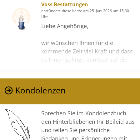
Voss Bestattungen
entzündete diese Kerze am 25. Juni 2026 um 15.30
Uhr
Liebe Angehörige,
wir wünschen Ihnen für die
kommende Zeit viel Kraft und dass
es Ihnen gelingt, dankbar auf die
positiven Erinnerungen
zurückzublicken.
Diese Gedenkseite möge Ihnen
Kondolenzen
dabei helfen, Ihre Trauer zu teilen
und das Andenken gemeinsam
wachzuhalten.
Sprechen Sie im Kondolenzbuch
den Hinterbliebenen Ihr Beileid aus
In aufrichtiger Verbundenheit
und teilen Sie persönliche
Gedanken und Erinnerungen mit