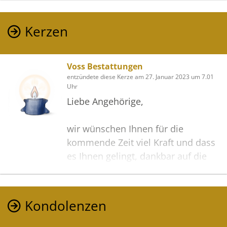
Kerzen
Voss Bestattungen
entzündete diese Kerze am 27. Januar 2023 um 7.01
Uhr
Liebe Angehörige,
wir wünschen Ihnen für die
kommende Zeit viel Kraft und dass
es Ihnen gelingt, dankbar auf die
positiven Erinnerungen
zurückzublicken.
Diese Gedenkseite möge Ihnen
Kondolenzen
dabei helfen, Ihre Trauer zu teilen
und das Andenken gemeinsam