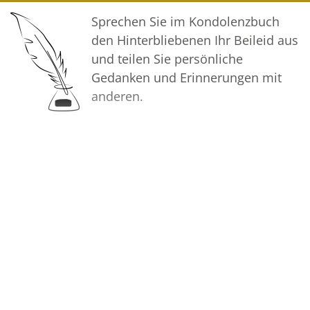
wachzuhalten.
Sprechen Sie im Kondolenzbuch
den Hinterbliebenen Ihr Beileid aus
In aufrichtiger Verbundenheit
und teilen Sie persönliche
Gedanken und Erinnerungen mit
Ihre Voss Bestattungen
anderen.
Bilder
Erstellen Sie mit Familie, Freunden
und Bekannten ein gemeinsames
Erinnerungsalbum mit Fotos des