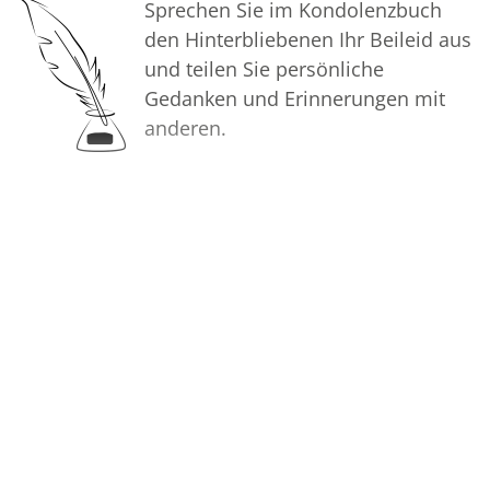
Sprechen Sie im Kondolenzbuch
den Hinterbliebenen Ihr Beileid aus
In tiefer Verbundenheit
und teilen Sie persönliche
Gedanken und Erinnerungen mit
Ihre Voss Bestattungen
anderen.
Bilder
Erstellen Sie mit Familie, Freunden
und Bekannten ein gemeinsames
Erinnerungsalbum mit Fotos des
Verstorbenen.