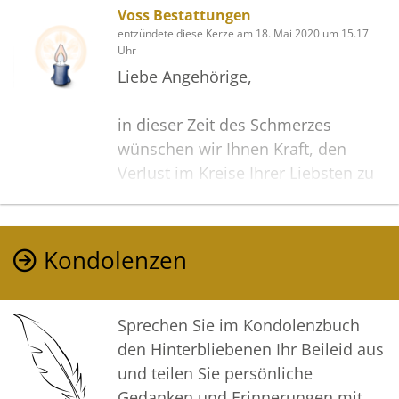
Voss Bestattungen
entzündete diese Kerze am 18. Mai 2020 um 15.17
Uhr
Liebe Angehörige,
in dieser Zeit des Schmerzes
wünschen wir Ihnen Kraft, den
Verlust im Kreise Ihrer Liebsten zu
verarbeiten. Als Zeichen unserer
Anteilnahme und des Gedenkens
entzünden wir dieses erste Licht.
Kondolenzen
Möge diese Gedenkseite Ihnen
helfen, Erinnerungen zu teilen und
so das Andenken gemeinsam
Sprechen Sie im Kondolenzbuch
wachzuhalten.
den Hinterbliebenen Ihr Beileid aus
und teilen Sie persönliche
In aufrichtiger Verbundenheit
Gedanken und Erinnerungen mit