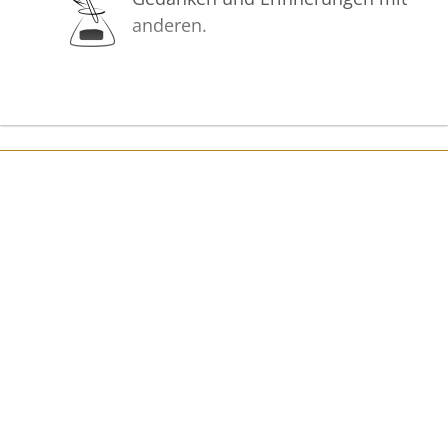
anderen.
Ihre Voss Bestattungen
Bilder
Erstellen Sie mit Familie, Freunden
und Bekannten ein gemeinsames
Erinnerungsalbum mit Fotos des
Verstorbenen.