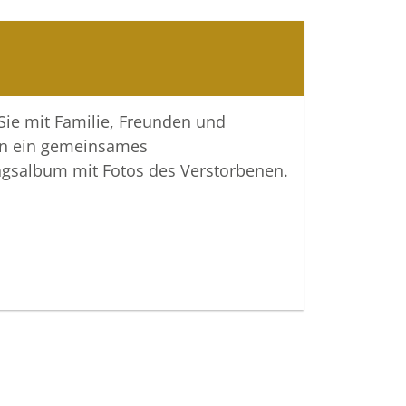
e Gedenkseite Ihnen helfen,
ngen zu teilen und so das Andenken
m wachzuhalten.
htiger Verbundenheit
 Sie mit Familie, Freunden und
n ein gemeinsames
 Bestattungen
ngsalbum mit Fotos des Verstorbenen.