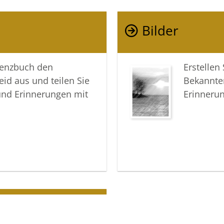
Möge dies
Erinneru
Bilder
gemeinsa
In aufric
lenzbuch den
Erstellen
eid aus und teilen Sie
Bekannte
Ihre Voss
und Erinnerungen mit
Erinneru