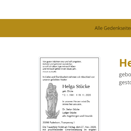
Alle Gedenkseite
H
gebo
gest