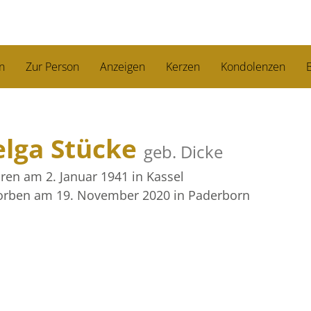
n
Zur Person
Anzeigen
Kerzen
Kondolenzen
B
elga Stücke
geb. Dicke
ren am 2. Januar 1941
in Kassel
orben am 19. November 2020
in Paderborn