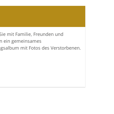
e Gedenkseite Ihnen helfen,
ngen zu teilen und so das Andenken
m wachzuhalten.
htiger Verbundenheit
 Sie mit Familie, Freunden und
n ein gemeinsames
 Bestattungen
ngsalbum mit Fotos des Verstorbenen.