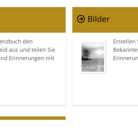
Möge dies
Erinneru
Bilder
gemeinsa
In aufric
lenzbuch den
Erstellen
eid aus und teilen Sie
Bekannte
Ihre Voss
und Erinnerungen mit
Erinneru