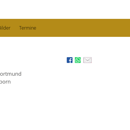
ilder
Termine
Dortmund
rborn