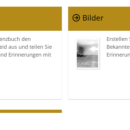
Ihre Trau
gemeinsa
Bilder
In aufric
lenzbuch den
Erstellen
Ihre Voss
eid aus und teilen Sie
Bekannte
und Erinnerungen mit
Erinneru