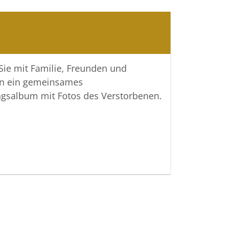
er zu teilen und das Andenken
m wachzuhalten.
htiger Verbundenheit
 Sie mit Familie, Freunden und
 Bestattungen
n ein gemeinsames
ngsalbum mit Fotos des Verstorbenen.