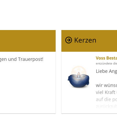
Kerzen
Voss Best
igen und Trauerpost!
entzündete di
Liebe Ang
wir wüns
viel Kraf
auf die p
zurückzub
Diese Ge