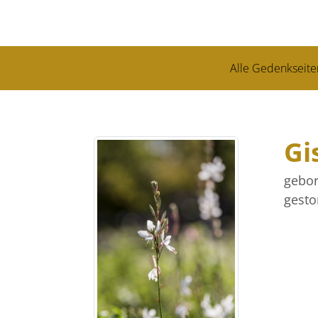
Alle Gedenkseite
Gi
gebo
gesto