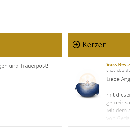
Kerzen
Voss Best
igen und Trauerpost!
entzündete di
Liebe Ang
mit diese
gemeinsa
Mit dem A
von Geda
können V