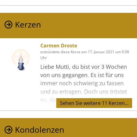
Kerzen
Carmen Droste
entzündete diese Kerze am 17. Januar 2021 um 9.08
Uhr
Liebe Mutti, du bist vor 3 Wochen
von uns gegangen. Es ist für uns
immer noch schwierig zu fassen
und zu ertragen. Doch uns tröstet
es, dass Du jetzt deinen Frieden
Sehen Sie weitere 11 Kerzen…
hast, nicht mehr leiden musst und
deinen Peter wieder hast. Wir
denken immer an euch voller Liebe
Kondolenzen
und Dankbarkeit.