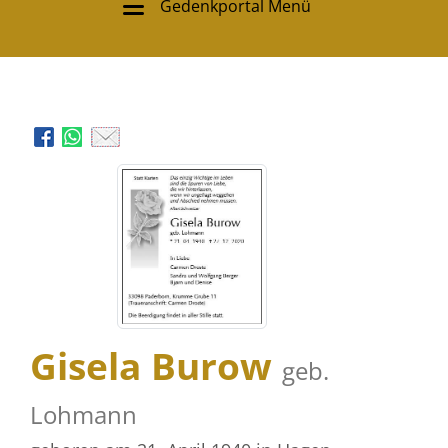
Gedenkportal Menü
Gisela Burow
geb.
Lohmann