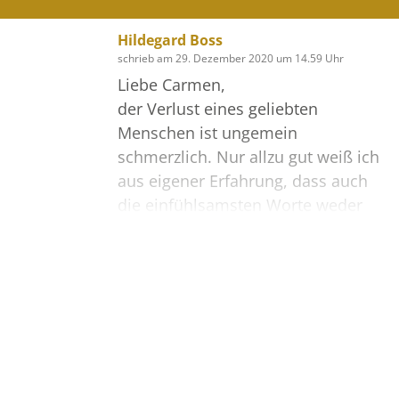
Deine Töchter Carmen, Sandra mit
Wolfgang und deine Enkel Denise
Hildegard Boss
und Björn
schrieb am 29. Dezember 2020 um 14.59 Uhr
Liebe Carmen,
der Verlust eines geliebten
Menschen ist ungemein
schmerzlich. Nur allzu gut weiß ich
aus eigener Erfahrung, dass auch
die einfühlsamsten Worte weder
den Schmerz, noch die Trauer aus
der Welt schaffen können. Es wird
noch eine lange Zeit wehtun. Ich
Bilder
wünsche dir viel Kraft.