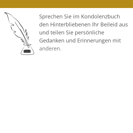
helfen, Erinnerungen zu teilen und
so das Andenken gemeinsam
Sprechen Sie im Kondolenzbuch
wachzuhalten.
den Hinterbliebenen Ihr Beileid aus
und teilen Sie persönliche
In aufrichtiger Verbundenheit
Gedanken und Erinnerungen mit
anderen.
Ihre Voss Bestattungen
Bilder
Erstellen Sie mit Familie, Freunden
und Bekannten ein gemeinsames