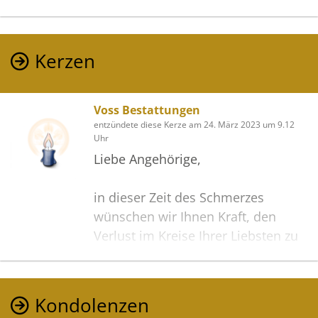
Kerzen
Voss Bestattungen
entzündete diese Kerze am 24. März 2023 um 9.12
Uhr
Liebe Angehörige,
in dieser Zeit des Schmerzes
wünschen wir Ihnen Kraft, den
Verlust im Kreise Ihrer Liebsten zu
verarbeiten. Als Zeichen unserer
Anteilnahme und des Gedenkens
entzünden wir dieses erste Licht.
Kondolenzen
Möge diese Gedenkseite Ihnen