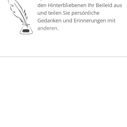
wachzuhalten.
den Hinterbliebenen Ihr Beileid aus
und teilen Sie persönliche
In aufrichtiger Verbundenheit
Gedanken und Erinnerungen mit
anderen.
Ihre Voss Bestattungen
Bilder
Erstellen Sie mit Familie, Freunden
und Bekannten ein gemeinsames
Erinnerungsalbum mit Fotos des
Verstorbenen.