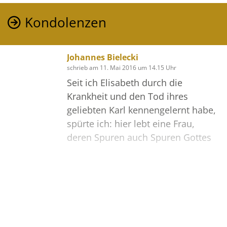
Kondolenzen
Johannes Bielecki
schrieb am 11. Mai 2016 um 14.15 Uhr
Seit ich Elisabeth durch die
Krankheit und den Tod ihres
geliebten Karl kennengelernt habe,
spürte ich: hier lebt eine Frau,
deren Spuren auch Spuren Gottes
sind:
der Umgang mit guten Erlebnissen
aber auch mit großen
Enttäuschungen,
Bilder
das Gespür für menschliche Not
und der Kampf für die notwendige