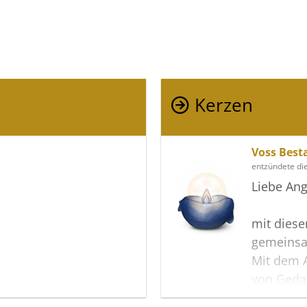
Kerzen
Voss Best
entzündete di
Liebe Ang
mit diese
gemeinsa
Mit dem A
von Geda
können V