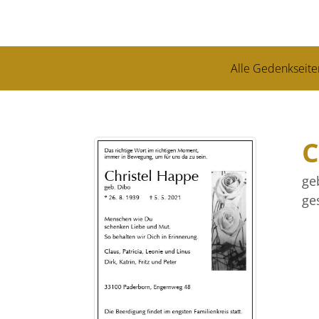
Alle Gedenkseite
C
ge
ge