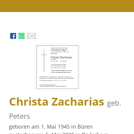
Christa Zacharias
geb.
Peters
geboren am 1. Mai 1945
in Büren