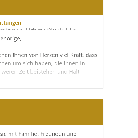
attungen
ese Kerze am 13. Februar 2024 um 12.31 Uhr
ehörige,
hen Ihnen von Herzen viel Kraft, dass
hen um sich haben, die Ihnen in
hweren Zeit beistehen und Halt
h können Sie auf dieser Gedenkseite
ngen teilen und so das Andenken
m wachhalten.
 Verbundenheit
 Sie mit Familie, Freunden und