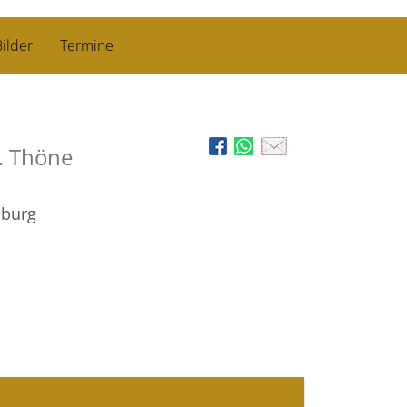
ilder
Termine
. Thöne
iburg