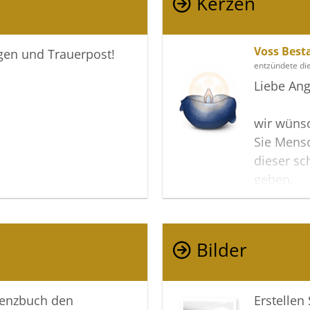
Kerzen
Voss Best
igen und Trauerpost!
entzündete di
Liebe Ang
wir wünsc
Sie Mensc
dieser sc
geben.
Zusätzlic
Erinneru
gemeinsa
Bilder
In tiefer
lenzbuch den
Erstellen