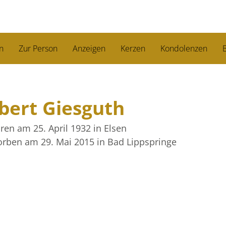
n
Zur Person
Anzeigen
Kerzen
Kondolenzen
B
bert Giesguth
ren am 25. April 1932
in Elsen
orben am 29. Mai 2015
in Bad Lippspringe